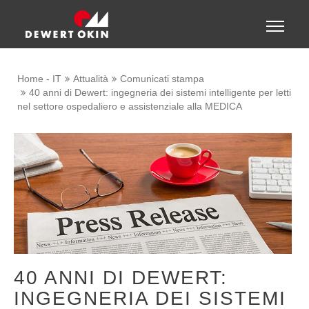
Show convenient version of this site
Toggle
naviga
Don't show this message again
Home - IT
Attualità
Comunicati stampa
40 anni di Dewert: ingegneria dei sistemi intelligente per letti
nel settore ospedaliero e assistenziale alla MEDICA
40 ANNI DI DEWERT:
INGEGNERIA DEI SISTEMI