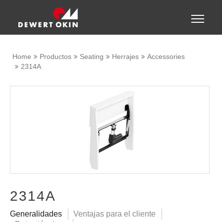
Show convenient version of this site
Toggle
naviga
Don't show this message again
Home
Productos
Seating
Herrajes
Accessories
2314A
2314A
Generalidades
Ventajas para el cliente