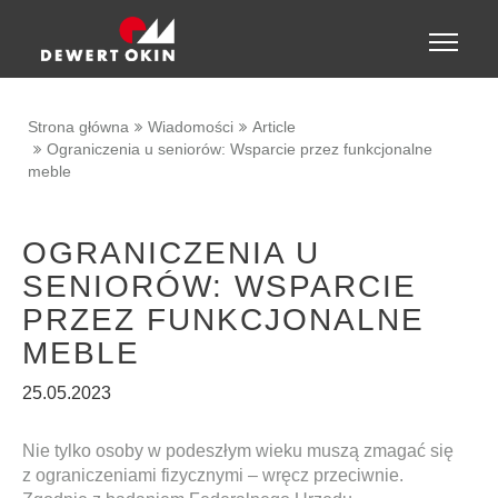
Show convenient version of this site
Toggle
naviga
Don't show this message again
Strona główna
Wiadomości
Article
Ograniczenia u seniorów: Wsparcie przez funkcjonalne
meble
OGRANICZENIA U
SENIORÓW: WSPARCIE
PRZEZ FUNKCJONALNE
MEBLE
25.05.2023
Nie tylko osoby w podeszłym wieku muszą zmagać się
z ograniczeniami fizycznymi – wręcz przeciwnie.