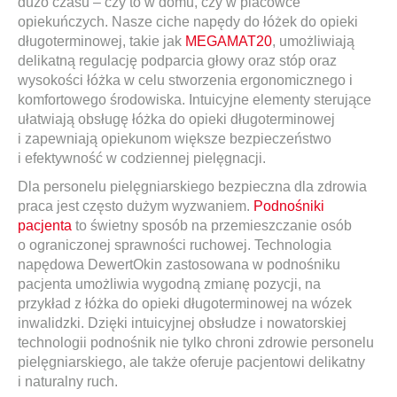
dużo czasu – czy to w domu, czy w placówce
opiekuńczych. Nasze ciche napędy do łóżek do opieki
długoterminowej, takie jak
MEGAMAT20
, umożliwiają
delikatną regulację podparcia głowy oraz stóp oraz
wysokości łóżka w celu stworzenia ergonomicznego i
komfortowego środowiska. Intuicyjne elementy sterujące
ułatwiają obsługę łóżka do opieki długoterminowej
i zapewniają opiekunom większe bezpieczeństwo
i efektywność w codziennej pielęgnacji.
Dla personelu pielęgniarskiego bezpieczna dla zdrowia
praca jest często dużym wyzwaniem.
Podnośniki
pacjenta
to świetny sposób na przemieszczanie osób
o ograniczonej sprawności ruchowej. Technologia
napędowa DewertOkin zastosowana w podnośniku
pacjenta umożliwia wygodną zmianę pozycji, na
przykład z łóżka do opieki długoterminowej na wózek
inwalidzki. Dzięki intuicyjnej obsłudze i nowatorskiej
technologii podnośnik nie tylko chroni zdrowie personelu
pielęgniarskiego, ale także oferuje pacjentowi delikatny
i naturalny ruch.