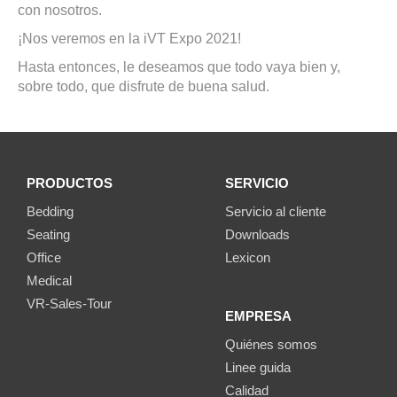
con nosotros.
¡Nos veremos en la iVT Expo 2021!
Hasta entonces, le deseamos que todo vaya bien y,
sobre todo, que disfrute de buena salud.
PRODUCTOS
SERVICIO
Bedding
Servicio al cliente
Seating
Downloads
Office
Lexicon
Medical
VR-Sales-Tour
EMPRESA
Quiénes somos
Linee guida
Calidad