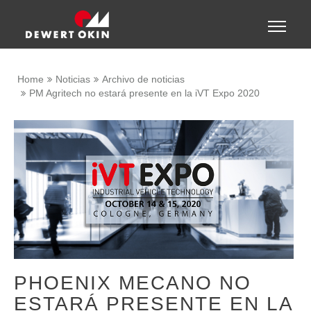
Show convenient version of this site
Toggle
naviga
Don't show this message again
Home
Noticias
Archivo de noticias
PM Agritech no estará presente en la iVT Expo 2020
PHOENIX MECANO NO
ESTARÁ PRESENTE EN LA