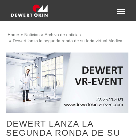
Show convenient version of this site
Toggle
naviga
Don't show this message again
Home
Noticias
Archivo de noticias
Dewert lanza la segunda ronda de su feria virtual Medica
DEWERT LANZA LA
SEGUNDA RONDA DE SU