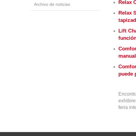
Relax 
Archivo de noticias
Relax 
tapizad
Lift Ch
función
Comfor
manual
Comfor
puede p
Encontr
exhibire
feria in