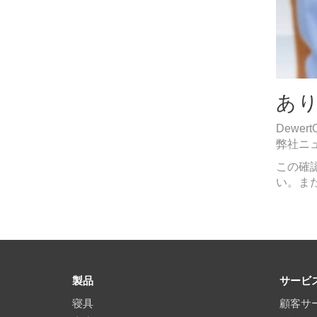
あ
Dewe
弊社ニ
この確
い。ま
製品
サービ
寝具
顧客サ