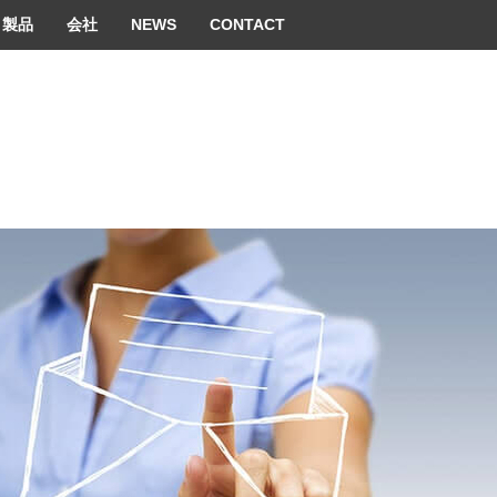
 convenient version of this site
Don't show this message 
製品
会社
NEWS
CONTACT