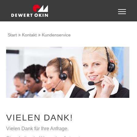
Zeige besser passende Version dieser Seite
Toggle
naviga
Diese Meldung nicht mehr anzeigen
Start
Kontakt
Kundenservice
VIELEN DANK!
Vielen Dank für Ihre Anfrage.