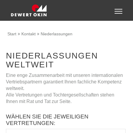
Zeige besser passende Version dieser Seite
Toggle
naviga
Diese Meldung nicht mehr anzeigen
Start
Kontakt
Niederlassungen
NIEDERLASSUNGEN
WELTWEIT
Eine enge Zusammenarbeit mit unseren internationalen
Vertriebspartnern garantiert Ihnen fachliche Kompetenz
weltweit.
Alle Vertretungen und Tochtergesellschaften stehen
Ihnen mit Rat und Tat zur Seite.
WÄHLEN SIE DIE JEWEILIGEN
VERTRETUNGEN: