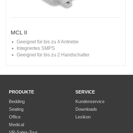
MCL II
Geeignet für bis zu 4 Antriebe
Integriertes SMPS
Geeignet für bis zu 2 Handschalter
PRODUKTE
SERVICE
Bedding
Kundenservice
Seating
Downloads
Office
Lexikon
Medical
VR-Sales-Tour