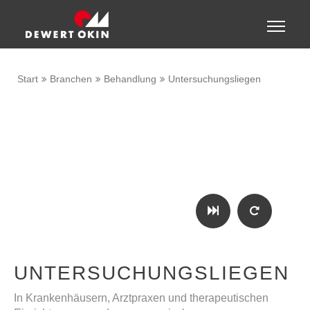
Zeige besser passende Version dieser Seite
Toggle
naviga
Diese Meldung nicht mehr anzeigen
Start
Branchen
Behandlung
Untersuchungsliegen
UNTERSUCHUNGSLIEGEN
In Krankenhäusern, Arztpraxen und therapeutischen