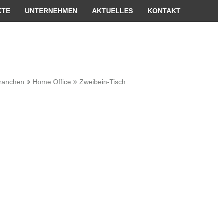
er passende Version dieser Seite
Diese Meldung nicht me
KTE
UNTERNEHMEN
AKTUELLES
KONTAKT
ranchen
Home Office
Zweibein-Tisch