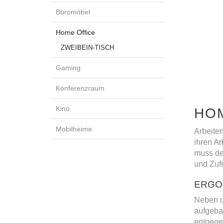
Büromöbel
Home Office
ZWEIBEIN-TISCH
Gaming
Konferenzraum
Kino
HOM
Mobilheime
Arbeiten
ihren Ar
muss de
und Zufr
ERGO
Neben d
aufgeba
entgegen