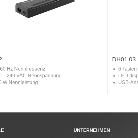
2
DH01.03
/60 Hz Nennfrequenz
6 Tasten
0 – 240 VAC Nennspannung
LED disp
0 W Nennleistung
USB-Ans
CE
UNTERNEHMEN