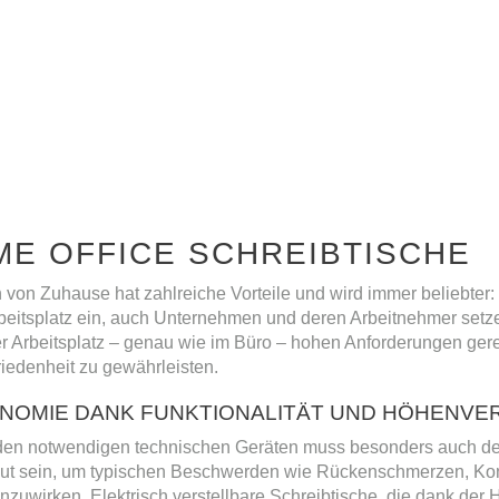
E OFFICE SCHREIBTISCHE
 von Zuhause hat zahlreiche Vorteile und wird immer beliebter: 
beitsplatz ein, auch Unternehmen und deren Arbeitnehmer setze
r Arbeitsplatz – genau wie im Büro – hohen Anforderungen gere
iedenheit zu gewährleisten.
NOMIE DANK FUNKTIONALITÄT UND HÖHENVE
en notwendigen technischen Geräten muss besonders auch der A
ut sein, um typischen Beschwerden wie Rückenschmerzen, Kon
zuwirken. Elektrisch verstellbare Schreibtische, die dank der H