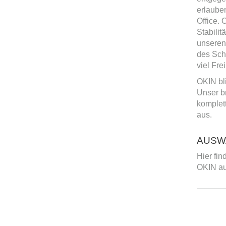
erlaube
Office. 
Stabili
unseren
des Sch
viel Fre
OKIN bli
Unser b
komplett
aus.
AUSW
Hier fi
OKIN au