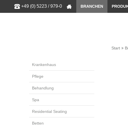
Zeige bess
+49 (0) 5223 / 979-0
BRANCHEN
PRODU
Start
B
Krankenhaus
Pflege
Behandlung
Spa
Residential Seating
Betten