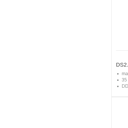
DS2.
max
35 
DD