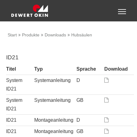
Zeige besser passende Version dieser Seite
Toggle
naviga
Diese Meldung nicht mehr anzeigen
Start
Produkte
Downloads
Hubsäulen
ID21
Titel
Typ
Sprache
Download
System
Systemanleitung
D
ID21
System
Systemanleitung
GB
ID21
ID21
Montageanleitung
D
ID21
Montageanleitung
GB