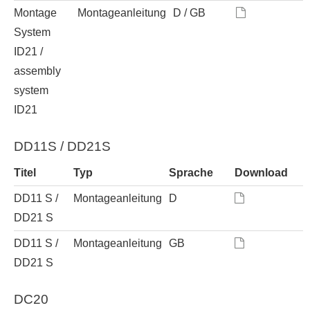
Montage
Montageanleitung
D / GB
System
ID21 /
assembly
system
ID21
DD11S / DD21S
Titel
Typ
Sprache
Download
DD11 S /
Montageanleitung
D
DD21 S
DD11 S /
Montageanleitung
GB
DD21 S
DC20