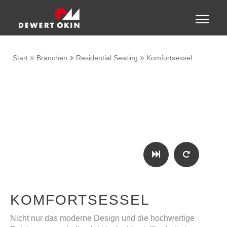
Zeige besser passende Version dieser Seite
Toggle
naviga
Diese Meldung nicht mehr anzeigen
Start
Branchen
Residential Seating
Komfortsessel
KOMFORTSESSEL
Nicht nur das moderne Design und die hochwertige