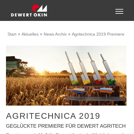
Zeige besser passende Version dieser Seite
Toggle
naviga
Diese Meldung nicht mehr anzeigen
Start
Aktuelles
News Archiv
Agritechnica 2019 Premiere
AGRITECHNICA 2019
GEGLÜCKTE PREMIERE FÜR DEWERT AGRITECH