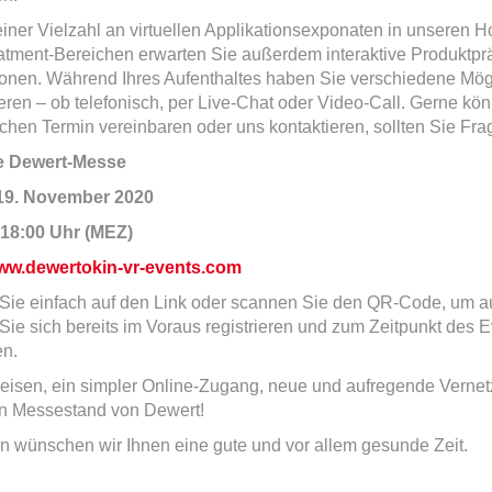
iner Vielzahl an virtuellen Applikationsexponaten in unseren
atment-Bereichen erwarten Sie außerdem interaktive Produktprä
onen. Während Ihres Aufenthaltes haben Sie verschiedene Möglic
eren – ob telefonisch, per Live-Chat oder Video-Call. Gerne kö
chen Termin vereinbaren oder uns kontaktieren, sollten Sie Fra
le Dewert-Messe
 19. November 2020
 18:00 Uhr (MEZ)
ww.dewertokin-vr-events.com
 Sie einfach auf den Link oder scannen Sie den QR-Code, um au
ie sich bereits im Voraus registrieren und zum Zeitpunkt des 
n.
eisen, ein simpler Online-Zugang, neue und aufregende Verne
len Messestand von Dewert!
in wünschen wir Ihnen eine gute und vor allem gesunde Zeit.