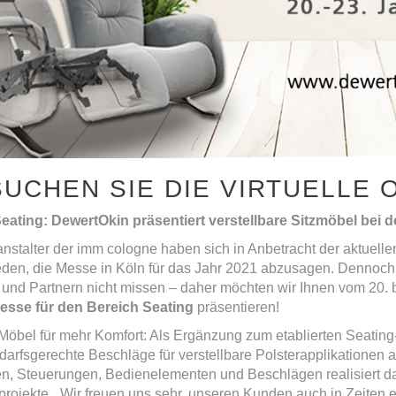
UCHEN SIE DIE VIRTUELLE 
eating: DewertOkin präsentiert verstellbare Sitzmöbel bei d
anstalter der imm cologne haben sich in Anbetracht der aktue
eden, die Messe in Köln für das Jahr 2021 abzusagen. Dennoch
und Partnern nicht missen – daher möchten wir Ihnen vom 20. b
sse für den Bereich Seating
präsentieren!
öbel für mehr Komfort: Als Ergänzung zum etablierten Seating-
darfsgerechte Beschläge für verstellbare Polsterapplikationen
en, Steuerungen, Bedienelementen und Beschlägen realisiert
ojekte. „Wir freuen uns sehr, unseren Kunden auch in Zeiten e