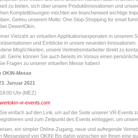
eit zu bieten, sich über unsere Produktinnovationen und unser
chen Komplettlösungen möchten wir branchenweit wichtige Imp
iben. Getreu unserem Motto: One-Stop-Shopping for smart furni
 bei DewertOkin.
iner Vielzahl an virtuellen Applikationsexponaten in unserem 
präsentationen und Einblicke in unsere neuesten Innovationen.
dene Möglichkeiten, unsere Vertriebsmitarbeiter direkt zu konta
all. Gerne können Sie auch bereits im Voraus einen persönliche
Sie Fragen zu unserer virtuellen Messe haben!
le OKIN-Messe
 23. Januar 2021
 18:00 Uhr (MEZ)
ertokin-vr-events.com
Sie einfach auf den Link, um auf die Seite unserer VR-Events z
registrieren und zum Zeitpunkt des Events einloggen, um unser
eisen, ein simpler Online-Zugang, neue und aufregende Verne
len Messestand von OKIN! Bis dahin wünschen wir Ihnen eine gu