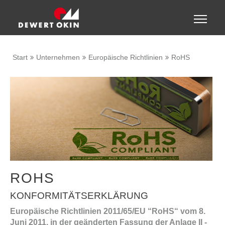
Zeige besser passende Version dieser Seite
Toggle
naviga
Diese Meldung nicht mehr anzeigen
Start
Unternehmen
Europäische Richtlinien
RoHS
ROHS
KONFORMITÄTSERKLÄRUNG
Europäische Richtlinien 2011/65/EU “RoHS“ vom 8.
Juni 2011, in der geänderten Fassung der Anlage II -