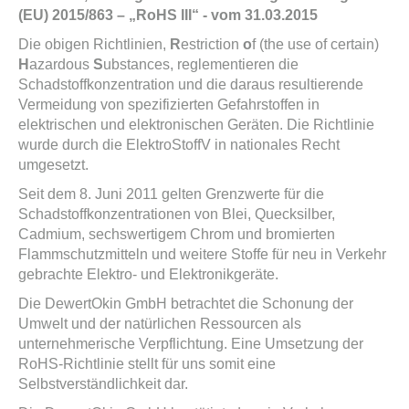
(EU) 2015/863 – „RoHS III“ - vom 31.03.2015
Die obigen Richtlinien,
R
estriction
o
f (the use of certain)
H
azardous
S
ubstances, reglementieren die
Schadstoffkonzentration und die daraus resultierende
Vermeidung von spezifizierten Gefahrstoffen in
elektrischen und elektronischen Geräten. Die Richtlinie
wurde durch die ElektroStoffV in nationales Recht
umgesetzt.
Seit dem 8. Juni 2011 gelten Grenzwerte für die
Schadstoffkonzentrationen von Blei, Quecksilber,
Cadmium, sechswertigem Chrom und bromierten
Flammschutzmitteln und weitere Stoffe für neu in Verkehr
gebrachte Elektro- und Elektronikgeräte.
Die DewertOkin GmbH betrachtet die Schonung der
Umwelt und der natürlichen Ressourcen als
unternehmerische Verpflichtung. Eine Umsetzung der
RoHS‑Richtlinie stellt für uns somit eine
Selbstverständlichkeit dar.