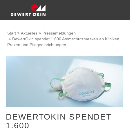
Zeige besser passende Version dieser Seite
Toggle
naviga
Diese Meldung nicht mehr anzeigen
Start
Aktuelles
Pressemeldungen
DewertOkin spendet 1.600 Atemschutzmasken an Kliniken,
Praxen und Pflegeeinrichtungen
DEWERTOKIN SPENDET
1.600